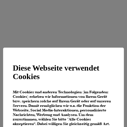
Diese Webseite verwendet
Cookies
Mit Cookies und anderen Technologien (im Folgenden:
Cookies) erheben wir Informationen von Ihrem Gerät
bzw. speichern solche auf Ihrem Gerät oder auf unseren
Servern. Damit ermöglichen wir u.a. die Funktion der
Webseite, Social Media-Interaktionen, personalisierte
Nachrichten, Werbung und Analysen. Um dem
zuzustimmen, wählen Sie bitte "Alle Cookies
Application error: a client-side exception has occurred (see the browser
akzeptieren“. Dabei willigen Sie gleichzeitig gemäß Art.