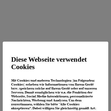
Diese Webseite verwendet
Cookies
Mit Cookies und anderen Technologien (im Folgenden:
Cookies) erheben wir Informationen von Ihrem Gerät
bzw. speichern solche auf Ihrem Gerät oder auf unseren
Servern. Damit ermöglichen wir u.a. die Funktion der
Webseite, Social Media-Interaktionen, personalisierte
Nachrichten, Werbung und Analysen. Um dem
zuzustimmen, wählen Sie bitte "Alle Cookies
Application error: a client-side exception has occurred (see the browser
akzeptieren“. Dabei willigen Sie gleichzeitig gemäß Art.