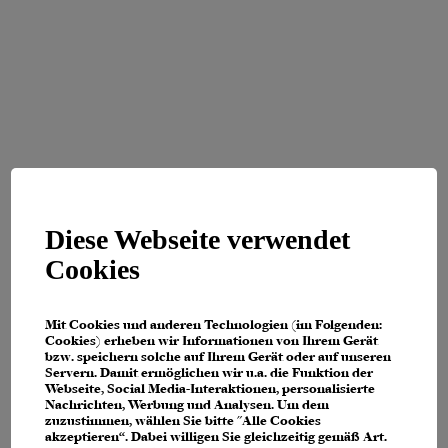
Diese Webseite verwendet
Cookies
Mit Cookies und anderen Technologien (im Folgenden:
Cookies) erheben wir Informationen von Ihrem Gerät
bzw. speichern solche auf Ihrem Gerät oder auf unseren
Servern. Damit ermöglichen wir u.a. die Funktion der
Webseite, Social Media-Interaktionen, personalisierte
Nachrichten, Werbung und Analysen. Um dem
zuzustimmen, wählen Sie bitte "Alle Cookies
Application error: a client-side exception has occurred (see the browser
akzeptieren“. Dabei willigen Sie gleichzeitig gemäß Art.