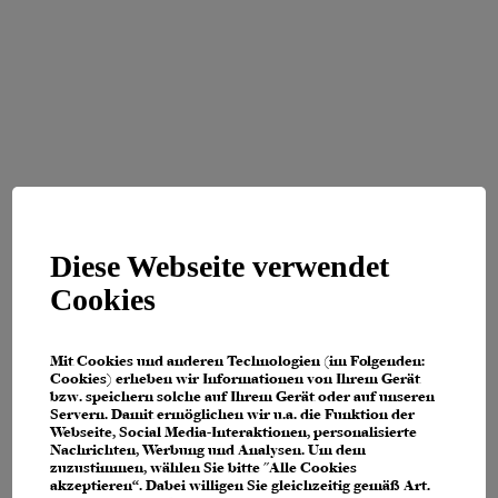
Diese Webseite verwendet
Cookies
Mit Cookies und anderen Technologien (im Folgenden:
Cookies) erheben wir Informationen von Ihrem Gerät
bzw. speichern solche auf Ihrem Gerät oder auf unseren
Servern. Damit ermöglichen wir u.a. die Funktion der
Webseite, Social Media-Interaktionen, personalisierte
Nachrichten, Werbung und Analysen. Um dem
zuzustimmen, wählen Sie bitte "Alle Cookies
Application error: a client-side exception has occurred (see the browser
akzeptieren“. Dabei willigen Sie gleichzeitig gemäß Art.