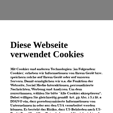
Diese Webseite
verwendet Cookies
Mit Cookies und anderen Technologien (im Folgenden:
Cookies) erheben wir Informationen von Ihrem Gerät bzw.
speichern solche auf Ihrem Gerät oder auf unseren
Servern. Damit ermöglichen wir u.a. die Funktion der
Webseite, Social Media-Interaktionen, personalisierte
Nachrichten, Werbung und Analysen. Um dem
zuzustimmen, wählen Sie bitte "Alle Cookies akzeptieren“.
Dabei willigen Sie gleichzeitig gemäß Art. 49 Abs. 1 S.1 lit. a
DSGVO ein, dass pseudonymisierte Informationen von
Unternehmen in oder aus den USA verarbeitet werden
können. Es besteht das Risiko, dass US-Behörden nach US-