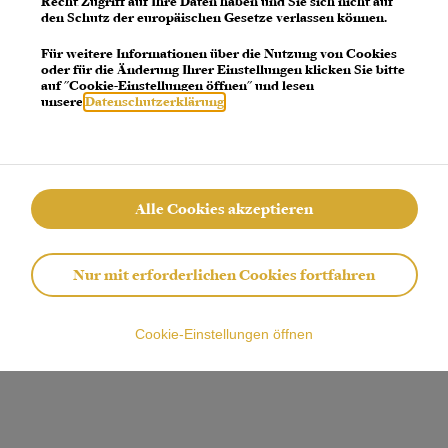
Recht Zugriff auf Ihre Daten haben und Sie sich nicht auf
den Schutz der europäischen Gesetze verlassen können.
 error: a client-side exception has occurred (see the browser console for more 
Für weitere Informationen über die Nutzung von Cookies
oder für die Änderung Ihrer Einstellungen klicken Sie bitte
auf "Cookie-Einstellungen öffnen" und lesen
unsere
Datenschutzerklärung
.
Alle Cookies akzeptieren
Nur mit erforderlichen Cookies fortfahren
Cookie-Einstellungen öffnen