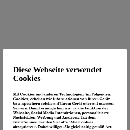
Diese Webseite verwendet
Cookies
Mit Cookies und anderen Technologien (im Folgenden:
Cookies) erheben wir Informationen von Ihrem Gerät
bzw. speichern solche auf Ihrem Gerät oder auf unseren
Servern. Damit ermöglichen wir u.a. die Funktion der
Webseite, Social Media-Interaktionen, personalisierte
Nachrichten, Werbung und Analysen. Um dem
zuzustimmen, wählen Sie bitte "Alle Cookies
Application error: a client-side exception has occurred (see the browser
akzeptieren“. Dabei willigen Sie gleichzeitig gemäß Art.