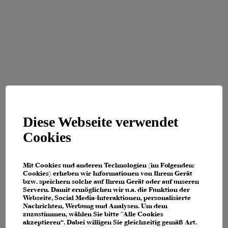
Diese Webseite verwendet
Cookies
Mit Cookies und anderen Technologien (im Folgenden:
Cookies) erheben wir Informationen von Ihrem Gerät
bzw. speichern solche auf Ihrem Gerät oder auf unseren
Servern. Damit ermöglichen wir u.a. die Funktion der
Webseite, Social Media-Interaktionen, personalisierte
Nachrichten, Werbung und Analysen. Um dem
zuzustimmen, wählen Sie bitte "Alle Cookies
Application error: a client-side exception has occurred (see the browser
akzeptieren“. Dabei willigen Sie gleichzeitig gemäß Art.