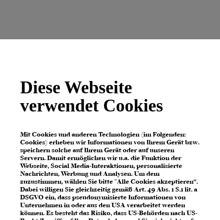
Diese Webseite
verwendet Cookies
Mit Cookies und anderen Technologien (im Folgenden:
Cookies) erheben wir Informationen von Ihrem Gerät bzw.
speichern solche auf Ihrem Gerät oder auf unseren
Servern. Damit ermöglichen wir u.a. die Funktion der
Webseite, Social Media-Interaktionen, personalisierte
Nachrichten, Werbung und Analysen. Um dem
zuzustimmen, wählen Sie bitte "Alle Cookies akzeptieren“.
Dabei willigen Sie gleichzeitig gemäß Art. 49 Abs. 1 S.1 lit. a
DSGVO ein, dass pseudonymisierte Informationen von
Unternehmen in oder aus den USA verarbeitet werden
können. Es besteht das Risiko, dass US-Behörden nach US-