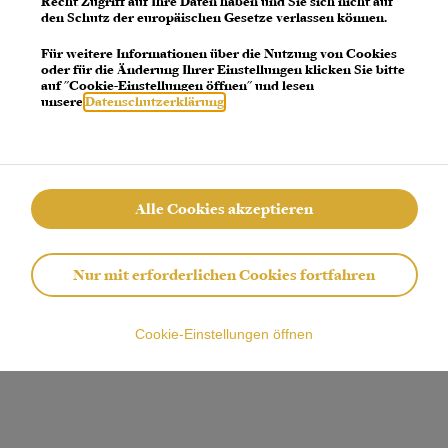
Recht Zugriff auf Ihre Daten haben und Sie sich nicht auf
den Schutz der europäischen Gesetze verlassen können.
 error: a client-side exception has occurred (see the browser console for more 
Für weitere Informationen über die Nutzung von Cookies
oder für die Änderung Ihrer Einstellungen klicken Sie bitte
auf "Cookie-Einstellungen öffnen" und lesen
unsere
Datenschutzerklärung
.
Alle Cookies akzeptieren
Nur mit erforderlichen Cookies fortfahren
Cookie-Einstellungen öffnen