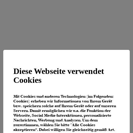
Diese Webseite verwendet
Cookies
Mit Cookies und anderen Technologien (im Folgenden:
Cookies) erheben wir Informationen von Ihrem Gerät
bzw. speichern solche auf Ihrem Gerät oder auf unseren
Servern. Damit ermöglichen wir u.a. die Funktion der
Webseite, Social Media-Interaktionen, personalisierte
Nachrichten, Werbung und Analysen. Um dem
zuzustimmen, wählen Sie bitte "Alle Cookies
Application error: a client-side exception has occurred (see the browser
akzeptieren“. Dabei willigen Sie gleichzeitig gemäß Art.