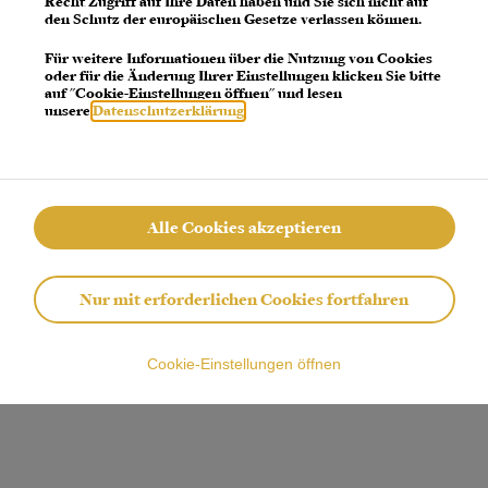
Recht Zugriff auf Ihre Daten haben und Sie sich nicht auf
den Schutz der europäischen Gesetze verlassen können.
 error: a client-side exception has occurred (see the browser console for more 
Für weitere Informationen über die Nutzung von Cookies
oder für die Änderung Ihrer Einstellungen klicken Sie bitte
auf "Cookie-Einstellungen öffnen" und lesen
unsere
Datenschutzerklärung
.
Alle Cookies akzeptieren
Nur mit erforderlichen Cookies fortfahren
Cookie-Einstellungen öffnen