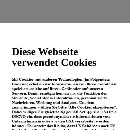
Diese Webseite
verwendet Cookies
Mit Cookies und anderen Technologien (im Folgenden:
Cookies) erheben wir Informationen von Ihrem Gerät bzw.
speichern solche auf Ihrem Gerät oder auf unseren
Servern. Damit ermöglichen wir u.a. die Funktion der
Webseite, Social Media-Interaktionen, personalisierte
Nachrichten, Werbung und Analysen. Um dem
zuzustimmen, wählen Sie bitte "Alle Cookies akzeptieren“.
Dabei willigen Sie gleichzeitig gemäß Art. 49 Abs. 1 S.1 lit. a
DSGVO ein, dass pseudonymisierte Informationen von
Unternehmen in oder aus den USA verarbeitet werden
können. Es besteht das Risiko, dass US-Behörden nach US-