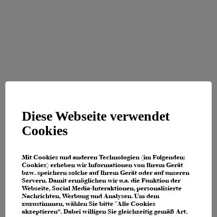
Diese Webseite verwendet
Cookies
Mit Cookies und anderen Technologien (im Folgenden:
Cookies) erheben wir Informationen von Ihrem Gerät
bzw. speichern solche auf Ihrem Gerät oder auf unseren
Servern. Damit ermöglichen wir u.a. die Funktion der
Webseite, Social Media-Interaktionen, personalisierte
Nachrichten, Werbung und Analysen. Um dem
zuzustimmen, wählen Sie bitte "Alle Cookies
Application error: a client-side exception has occurred (see the browser
akzeptieren“. Dabei willigen Sie gleichzeitig gemäß Art.