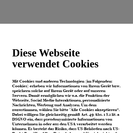
Diese Webseite
verwendet Cookies
Mit Cookies und anderen Technologien (im Folgenden:
Cookies) erheben wir Informationen von Ihrem Gerät bzw.
speichern solche auf Ihrem Gerät oder auf unseren
Servern. Damit ermöglichen wir u.a. die Funktion der
Webseite, Social Media-Interaktionen, personalisierte
Nachrichten, Werbung und Analysen. Um dem
zuzustimmen, wählen Sie bitte "Alle Cookies akzeptieren“.
Dabei willigen Sie gleichzeitig gemäß Art. 49 Abs. 1 S.1 lit. a
DSGVO ein, dass pseudonymisierte Informationen von
Unternehmen in oder aus den USA verarbeitet werden
können. Es besteht das Risiko, dass US-Behörden nach US-