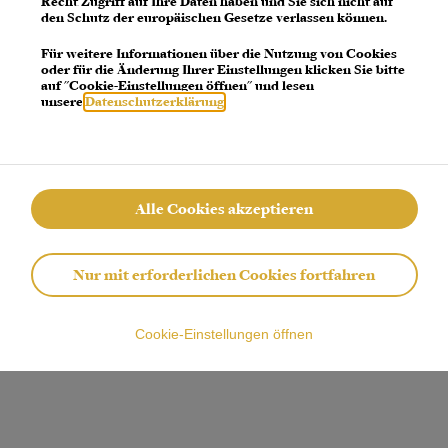
Recht Zugriff auf Ihre Daten haben und Sie sich nicht auf
den Schutz der europäischen Gesetze verlassen können.
 error: a client-side exception has occurred (see the browser console for more 
Für weitere Informationen über die Nutzung von Cookies
oder für die Änderung Ihrer Einstellungen klicken Sie bitte
auf "Cookie-Einstellungen öffnen" und lesen
unsere
Datenschutzerklärung
.
Alle Cookies akzeptieren
Nur mit erforderlichen Cookies fortfahren
Cookie-Einstellungen öffnen