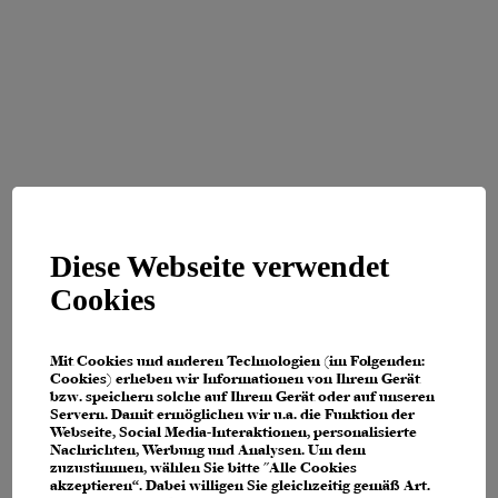
Diese Webseite verwendet
Cookies
Mit Cookies und anderen Technologien (im Folgenden:
Cookies) erheben wir Informationen von Ihrem Gerät
bzw. speichern solche auf Ihrem Gerät oder auf unseren
Servern. Damit ermöglichen wir u.a. die Funktion der
Webseite, Social Media-Interaktionen, personalisierte
Nachrichten, Werbung und Analysen. Um dem
zuzustimmen, wählen Sie bitte "Alle Cookies
Application error: a client-side exception has occurred (see the browser
akzeptieren“. Dabei willigen Sie gleichzeitig gemäß Art.