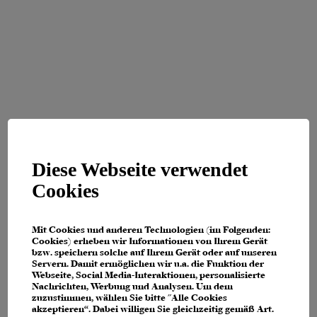
Diese Webseite verwendet
Cookies
Mit Cookies und anderen Technologien (im Folgenden:
Cookies) erheben wir Informationen von Ihrem Gerät
bzw. speichern solche auf Ihrem Gerät oder auf unseren
Servern. Damit ermöglichen wir u.a. die Funktion der
Webseite, Social Media-Interaktionen, personalisierte
Nachrichten, Werbung und Analysen. Um dem
zuzustimmen, wählen Sie bitte "Alle Cookies
Application error: a client-side exception has occurred (see the browser
akzeptieren“. Dabei willigen Sie gleichzeitig gemäß Art.